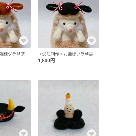
＜受注制作＞お雛様ヅラ🎎茶髪三つ編み×飾り結び
＜受注制作＞お雛様ヅラ🎎黒髪三つ編み×飾り結び
1,800円