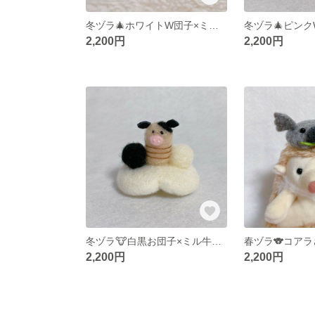
冬ヅラ🎄ホワイトW団子×ミルさんリースヅラ
2,200円
2,200円
冬ヅラ🐮白黒お団子×ミル牛さん
春ヅラ🐨コアラ
2,200円
2,200円