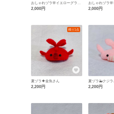
おしゃれヅラ🌸イエローグラデヅラ×お花スパンコール
2,000円
2,000円
残り1点
夏ヅラ🐠金魚さん
夏ヅラ🐳クジ
2,200円
2,200円