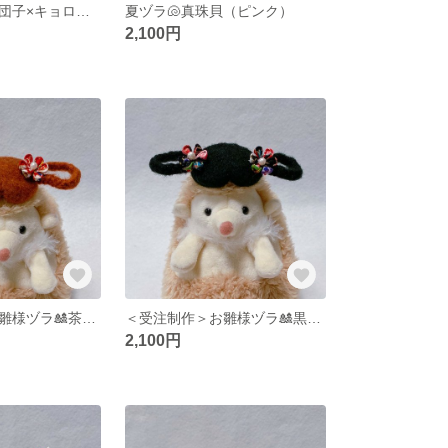
夏ヅラ🍍茶髪お団子×キョロキョロパイン
夏ヅラ🐚真珠貝（ピンク）
2,100円
＜受注制作＞お雛様ヅラ🎎茶髪三つ編み×つまみ花（赤）
＜受注制作＞お雛様ヅラ🎎黒髪三つ編み×つまみ花（黒）
2,100円