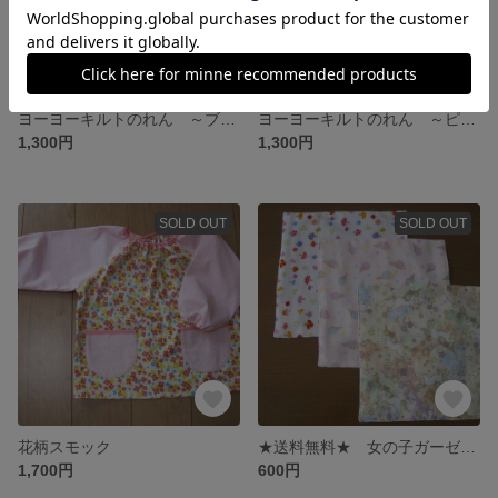
ヨーヨーキルトのれん ～ブルー～
ヨーヨーキルトのれん ～ピンク～
1,300円
1,300円
SOLD OUT
SOLD OUT
花柄スモック
★送料無料★ 女の子ガーゼハンカチ３枚セット
1,700円
600円