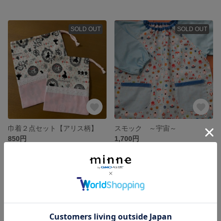
SOLD OUT
SOLD OUT
巾着２点セット【アリス柄】
スモック ～宇宙～
850円
1,700円
SOLD OUT
SOLD OUT