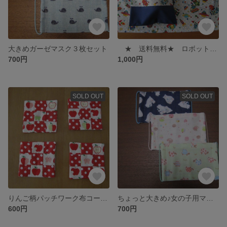
大きめガーゼマスク３枚セット
★ 送料無料★ ロボット柄 給食３点セット
700円
1,000円
SOLD OUT
SOLD OUT
りんご柄パッチワーク布コースター
ちょっと大きめ♪女の子用マスク３枚セット
600円
700円