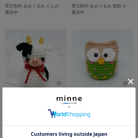
受注制作 あみぐるみ とんがり帽子のサンタさん
受注制作 あみぐるみ 鏡餅 かがみ餅 かがみもち お正月 正月飾り
展示中
展示中
受注制作 あみぐるみ 干支ぐるみ 丑 牛
受注制作 あみぐるみ ふくろう 梟 フクロウ
展示中
展示中
残り1点