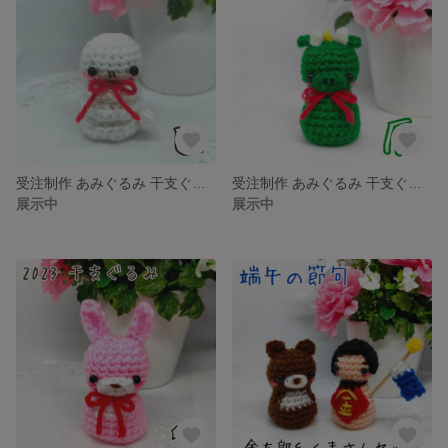
受注制作 あみぐるみ 干支ぐるみ ♡ かぎ針編み 2025 干支 巳年 巳 へび ヘビ 蛇
受注制作 あみぐるみ 干支ぐるみ 2024 辰 竜 龍 ドラゴン
展示中
展示中