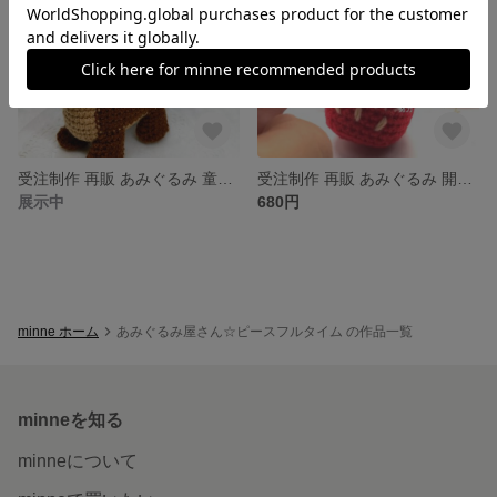
受注制作 再販 あみぐるみ 童話シリーズ 金太郎
受注制作 再販 あみぐるみ 開運 だるま 厄除け カラフル
展示中
680円
minne ホーム
あみぐるみ屋さん☆ピースフルタイム の作品一覧
minneを知る
minneについて