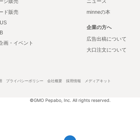
ージ販売
ニュース
ード販売
minneの本
LUS
企業の方へ
AB
広告出稿について
企画・イベント
大口注文について
用
プライバシーポリシー
会社概要
採用情報
メディアキット
©GMO Pepabo, Inc. All rights reserved.