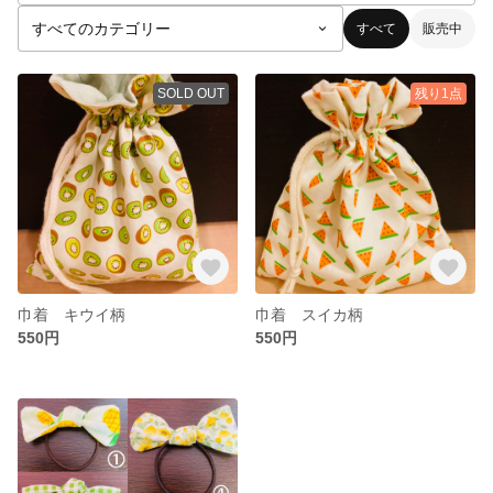
すべて
販売中
SOLD OUT
残り1点
巾着 キウイ柄
巾着 スイカ柄
550円
550円