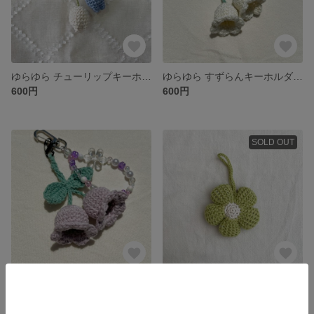
ゆらゆら チューリップキーホルダー🌷 white × blue
ゆらゆら すずらんキーホルダー white🤍
600円
600円
SOLD OUT
ゆらゆらすずらんキーホルダー purple💜
《green》ぷっくりお花のキーホルダー
600円
1,000円