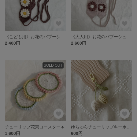
《こども用》お花のバブーシュカ brown
《大人用》お花のバブーシュカ dusty pink
2,400円
2,600円
SOLD OUT
チューリップ花束コースター🌷
ゆらゆらチューリップキーホルダー🌷 white × yellow
1,600円
600円