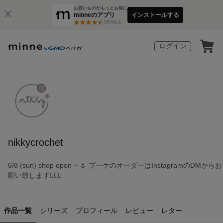
お買いものがもっとお得に
minneのアプリ
インストールする
3
万件以上
ログイン
nikkycrochet
6/8 (sun) shop open ~ 🌷 ブーケのオーダーはInstagramのDMからお
願い致します🙇🏻‍♀️
作品一覧
シリーズ
プロフィール
レビュー
レター