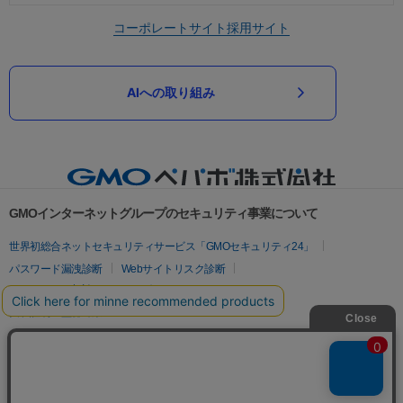
コーポレートサイト
採用サイト
AIへの取り組み
GMOインターネットグループのセキュリティ事業について
世界初総合ネットセキュリティサービス「GMOセキュリティ24」
パスワード漏洩診断
Webサイトリスク診断
セキュリティ相談AIチャットボット
実在証明・盗聴対策
サイバー攻撃対策（GMOサイバーセキュリティ byイエラエ）
サイバー攻撃対策（GMO Flatt Security）
なりすまし対策
セキュリティ事業の軌跡