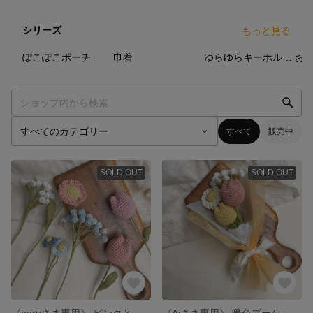
シリーズ
もっと見る
3
点
6
点
15
点
ぽこぽこポーチ
巾着
ゆらゆらキーホルダーシリーズ🌷
お
すべて
販売中
SOLD OUT
SOLD OUT
《haruさま専用》 ピンクと青のお花たち
《Aiさま専用》 暖色ブーケ