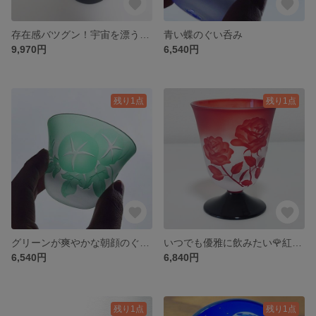
存在感バツグン！宇宙を漂う宇宙飛行士のタンブラー
青い蝶のぐい呑み
9,970円
6,540円
残り1点
残り1点
グリーンが爽やかな朝顔のぐい呑み
いつでも優雅に飲みたい🌹紅い薔薇の食前酒グラス
6,540円
6,840円
残り1点
残り1点