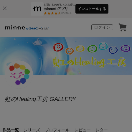
お買いものがもっとお得に
minneのアプリ
インストールする
3
万件以上
ログイン
虹のHealing工房 GALLERY
作品一覧
シリーズ
プロフィール
レビュー
レター