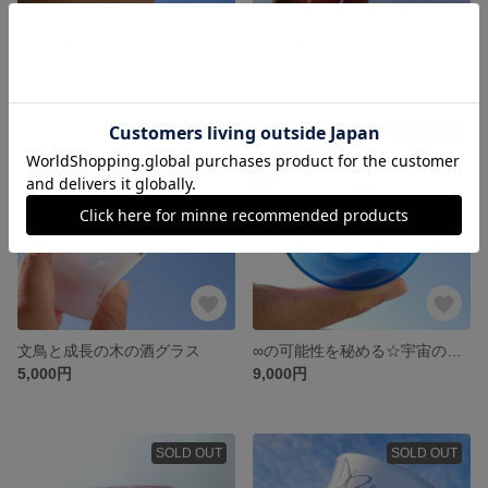
「成長」のタイミング！土星のぐい呑み
愛らしい♡桜うさぎのグラス
9,000円
5,000円
SOLD OUT
SOLD OUT
文鳥と成長の木の酒グラス
∞の可能性を秘める☆宇宙のぐい呑み
5,000円
9,000円
SOLD OUT
SOLD OUT