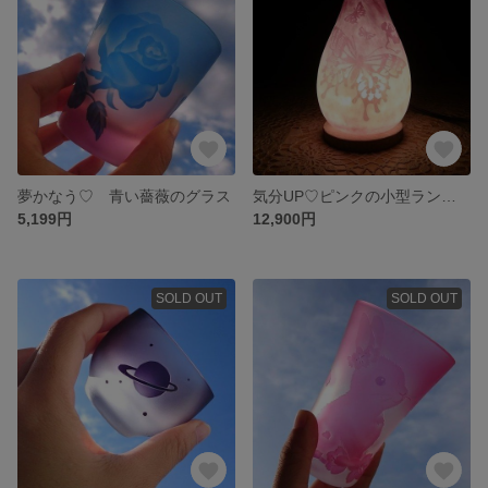
夢かなう♡ 青い薔薇のグラス
気分UP♡ピンクの小型ランプ「蝶よ、花よ」
5,199円
12,900円
SOLD OUT
SOLD OUT