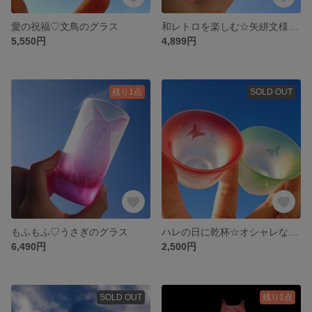
愛の祝福♡文鳥のグラス
和レトロを楽しむ☆矢絣文様のお洒落グラス
5,550円
4,899円
残り1点
SOLD OUT
もふもふ♡うさぎのグラス
ハレの日に乾杯☆オシャレな蝶のぐい呑み
6,490円
2,500円
SOLD OUT
残り1点