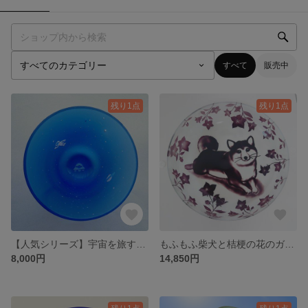
すべて
販売中
残り1点
残り1点
【人気シリーズ】宇宙を旅する青い星のぐい呑み
もふもふ柴犬と桔梗の花のガラスボウル
8,000円
14,850円