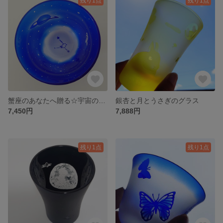
残り1点
残り1点
蟹座のあなたへ贈る☆宇宙のぐい呑み
銀杏と月とうさぎのグラス
7,450円
7,888円
残り1点
残り1点