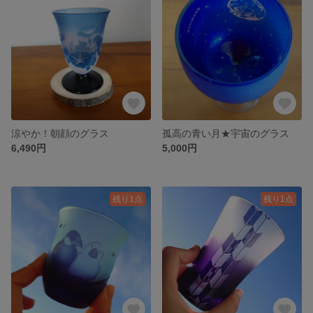
涼やか！朝顔のグラス
孤高の青い月★宇宙のグラス
6,490円
5,000円
残り1点
残り1点