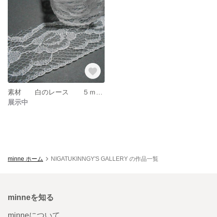
素材 白のレース ５ｍ×３２ｍｍ re-101
展示中
minne ホーム
NIGATUKINNGY'S GALLERY の作品一覧
minneを知る
minneについて