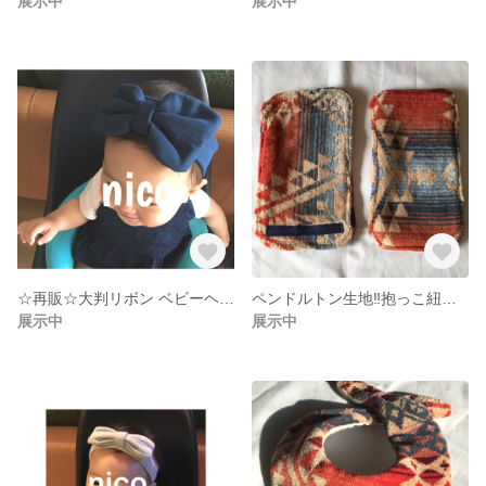
展示中
展示中
☆再販☆大判リボン ベビーヘアバンド
ペンドルトン生地‼︎抱っこ紐よだれホルダー
展示中
展示中