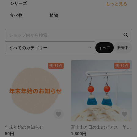
シリーズ
もっと見る
3
点
17
点
食べ物
植物
すべて
販売中
残り1点
残り1点
年末年始のお知らせ
富士山と日の出のピアス 羊毛フェルト お正月
50円
1,800円