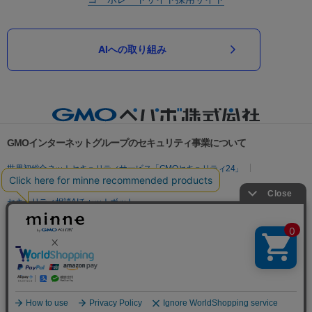
AIへの取り組み
GMOインターネットグループのセキュリティ事業について
世界初総合ネットセキュリティサービス「GMOセキュリティ24」
パスワード漏洩診断
Webサイトリスク診断
セキュリティ相談AIチャットボット
実在証明・盗聴対策
サイバー攻撃対策（GMOサイバーセキュリティ byイエラエ）
サイバー攻撃対策（GMO Flatt Security）
なりすまし対策
セキュリティ事業の軌跡