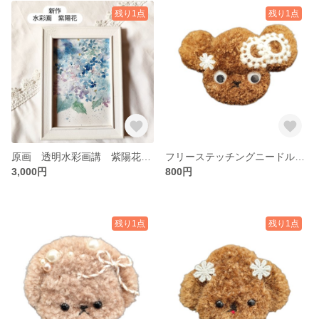
残り1点
残り1点
原画 透明水彩画講 紫陽花 10.3センチ✕15.5センチ
フリーステッチングニードル 大きめブローチ トイプードル
3,000円
800円
残り1点
残り1点