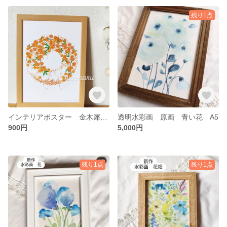
残り1点
インテリアポスター 金木犀のリース A4
透明水彩画 原画 青い花 A5
900円
5,000円
残り1点
残り1点