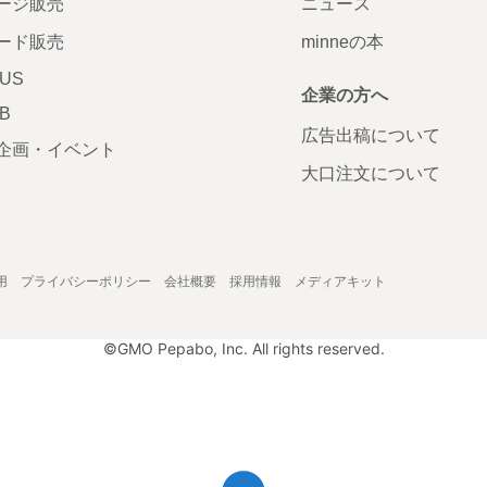
ージ販売
ニュース
ード販売
minneの本
LUS
企業の方へ
AB
広告出稿について
企画・イベント
大口注文について
用
プライバシーポリシー
会社概要
採用情報
メディアキット
©GMO Pepabo, Inc. All rights reserved.