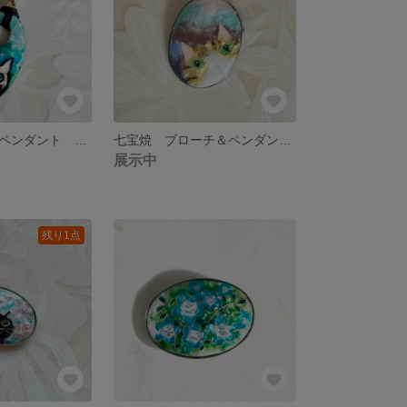
七宝焼 大きなペンダント くるくるお目々の猫ちゃん
七宝焼 ブローチ＆ペンダントトップ ハチワレ茶トラねこ
展示中
残り1点