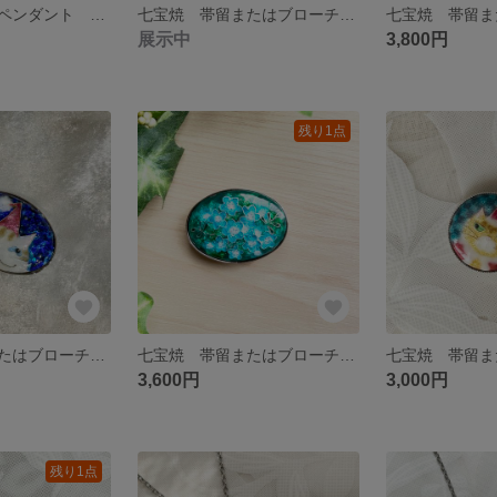
七宝焼 大きなペンダント お魚と3匹の猫
七宝焼 帯留またはブローチ ネモフィラ畑に潜り込んだ黒猫 楕円形
展示中
3,800円
残り1点
七宝焼 帯留またはブローチ サンタ帽を被ってニンマリするトラ猫 クリスマス
七宝焼 帯留またはブローチ ネモフィラ(グリーン系)
3,600円
3,000円
残り1点