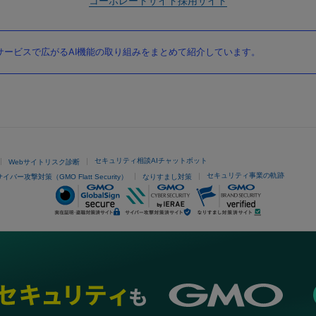
コーポレートサイト
採用サイト
ービスで広がるAI機能の取り組みをまとめて紹介しています。
セキュリティ相談AIチャットボット
Webサイトリスク診断
セキュリティ事業の軌跡
サイバー攻撃対策（GMO Flatt Security）
なりすまし対策