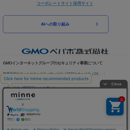
コーポレートサイト
採用サイト
AIへの取り組み
GMOインターネットグループのセキュリティ事業について
世界初総合ネットセキュリティサービス「GMOセキュリティ24」
パスワード漏洩診断
Webサイトリスク診断
セキュリティ相談AIチャットボット
実在証明・盗聴対策
サイバー攻撃対策（GMOサイバーセキュリティ byイエラエ）
サイバー攻撃対策（GMO Flatt Security）
なりすまし対策
セキュリティ事業の軌跡