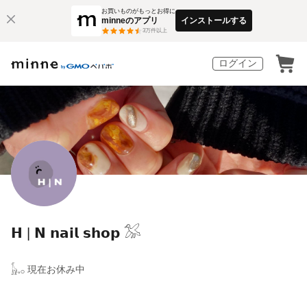
お買いものがもっとお得に
minneのアプリ
インストールする
3
万件以上
ログイン
𝗛 | 𝗡 𝗻𝗮𝗶𝗹 𝘀𝗵𝗼𝗽 𓅮
𓃱𓈒𓂂 現在お休み中