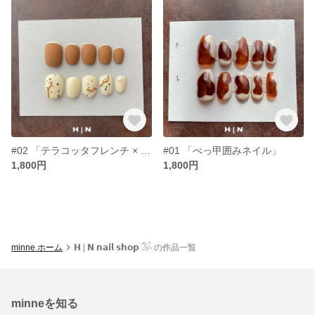
#02 「テラコッタフレンチ × バニラのマットネイル」
#01 「べっ甲囲みネイル」
1,800円
1,800円
minne ホーム
𝗛 | 𝗡 𝗻𝗮𝗶𝗹 𝘀𝗵𝗼𝗽 𓅮 の作品一覧
minneを知る