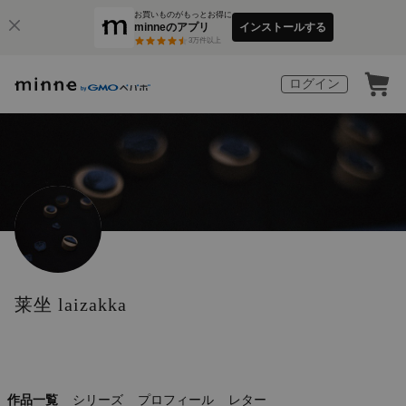
お買いものがもっとお得に
minneのアプリ
インストールする
3
万件以上
ログイン
莱坐 laizakka
作品一覧
シリーズ
プロフィール
レター