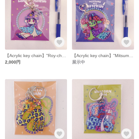
【Acrylic key chain】"Roy-chan acrylic key chain"【70mm】
【Acrylic key chain】"Mitsume no Micchan acrylic key chain"【70mm】
2,000円
展示中