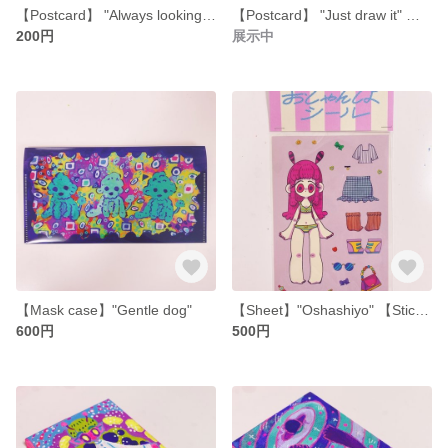
【Postcard】 "Always looking for help" 【Clear type】
【Postcard】 "Just draw it" 【Clear type】
200円
展示中
【Mask case】"Gentle dog"
【Sheet】"Oshashiyo" 【Sticker】
600円
500円