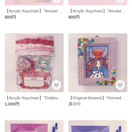
【Acrylic Keychain】"Amulet Acrylic Keychain Alien"【50mm】
【Acrylic Keychain】"Amulet Acrylic Keychain Pink-chan"【50mm】
800円
800円
【Acrylic Keychain】"Onikku♡Name Keychain"【100mm】
【Original Artwork】"Horned Child"【Mini Original Artwork】
1,000円
展示中