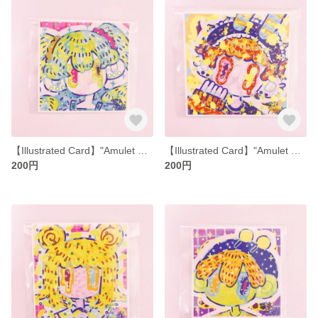
【Illustrated Card】"Amulet Card Twin-Tailed Gal"【Square】
【Illustrated Card】"Amulet Card Red-chan"【Square】
200円
200円