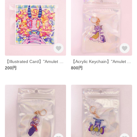
【Illustrated Card】"Amulet Card Pink-chan"【Square】
【Acrylic Keychain】"Amulet Acrylic Keychain with Corner"【50mm】
200円
800円