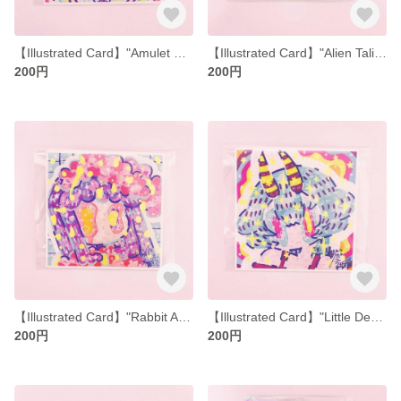
【Illustrated Card】"Amulet Card Yellow-kun"【Square】
【Illustrated Card】"Alien Talisman Card"【Square】
200円
200円
【Illustrated Card】"Rabbit Amulet Card"【Square】
【Illustrated Card】"Little Devil Amulet Card"【Square】
200円
200円