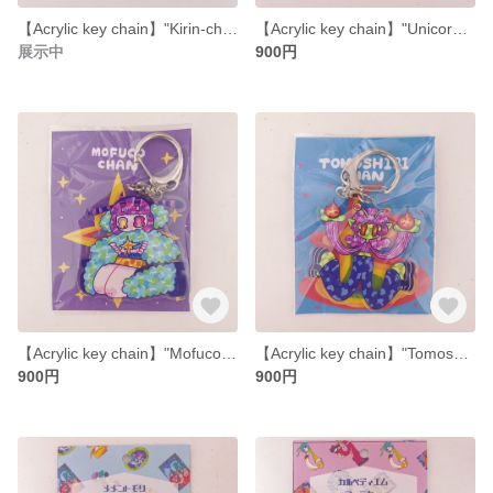
【Acrylic key chain】"Kirin-chan acrylic key chain"【60mm】
【Acrylic key chain】"Unicorn-kun acrylic key chain"【60mm】
展示中
900円
【Acrylic key chain】"Mofuco-chan acrylic key chain"【60mm】
【Acrylic key chain】"Tomoshibi-chan acrylic key chain"【60mm】
900円
900円