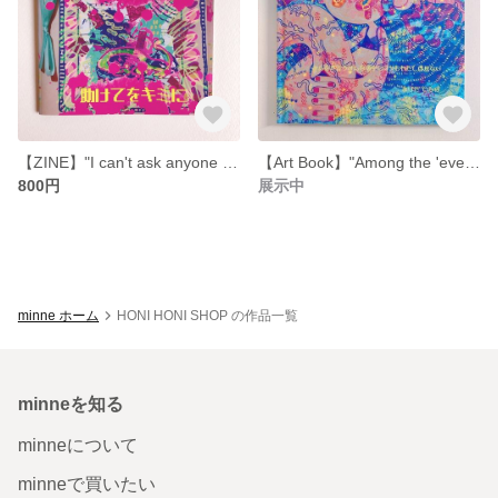
【ZINE】"I can't ask anyone for help except you"【Art Book】
【Art Book】"Among the 'everyone' that everyone talks about, I've always been the odd one out."
800円
展示中
minne ホーム
HONI HONI SHOP の作品一覧
minneを知る
minneについて
minneで買いたい