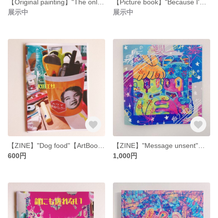
【Original painting】"The only light in the middle of the night" 【Mini canvas】
【Picture book】"Because I'm a baby"【Art Book】
展示中
展示中
【ZINE】"Dog food"【ArtBook】
【ZINE】"Message unsent"【Art Book】
600円
1,000円