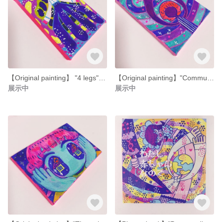
【Original painting】 "4 legs" 【Mini canvas】
【Original painting】"Communication" 【Mini canvas】
展示中
展示中