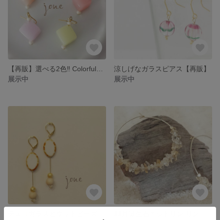
【再販】選べる2色‼ ColorfulCUBE＊パステルカラー
涼しげなガラスピアス【再販】
展示中
展示中
チェコガラスとウッドビーズ ＊ ロングピアス
11月誕生石＊シトリン リングピアス