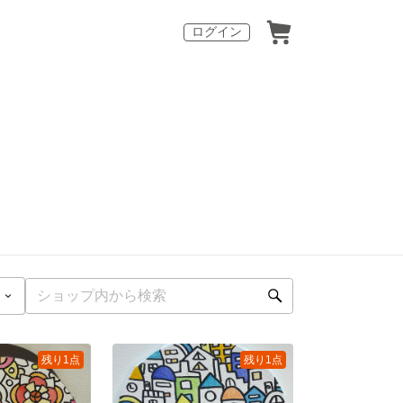
ログイン
残り1点
残り1点