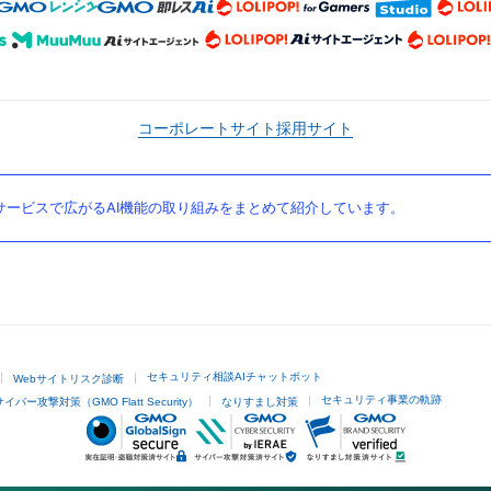
コーポレートサイト
採用サイト
ービスで広がるAI機能の取り組みをまとめて紹介しています。
セキュリティ相談AIチャットボット
Webサイトリスク診断
セキュリティ事業の軌跡
サイバー攻撃対策（GMO Flatt Security）
なりすまし対策