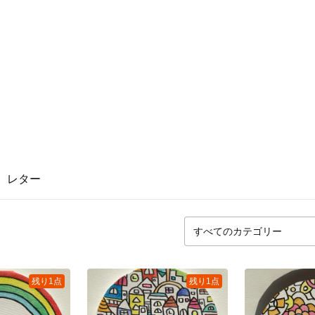
レター
残り1点
残り1点