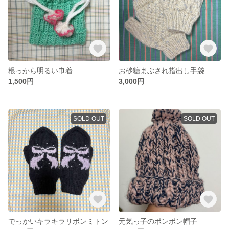
根っから明るい巾着
お砂糖まぶされ指出し手袋
1,500円
3,000円
SOLD OUT
SOLD OUT
でっかいキラキラリボンミトン
元気っ子のポンポン帽子