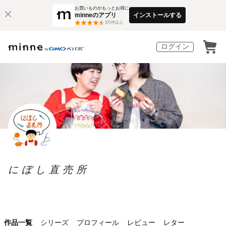
お買いものがもっとお得に
minneのアプリ
インストールする
3
万件以上
ログイン
にぼし直売所
作品一覧
シリーズ
プロフィール
レビュー
レター