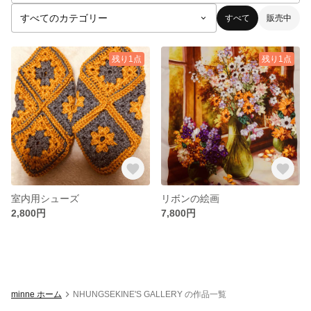
すべて
販売中
残り1点
残り1点
室内用シューズ
リボンの絵画
2,800円
7,800円
minne ホーム
NHUNGSEKINE'S GALLERY の作品一覧