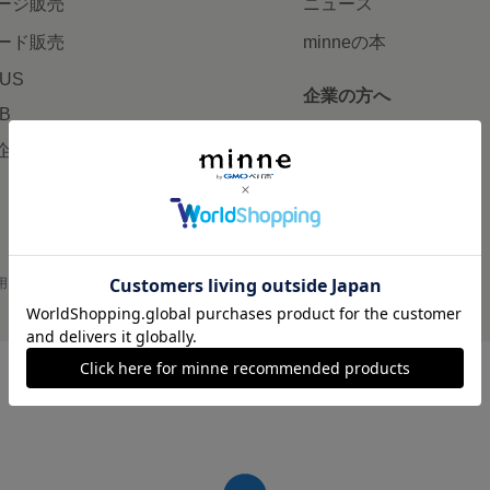
ージ販売
ニュース
ード販売
minneの本
LUS
企業の方へ
AB
広告出稿について
企画・イベント
大口注文について
用
プライバシーポリシー
会社概要
採用情報
メディアキット
©GMO Pepabo, Inc. All rights reserved.