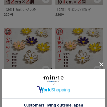
【2個】鯨のレジン枠
【2個】リボンの間繋ぎ
220円
220円
【2個】（黄）小花のパーツ
【2個】（白）小花のパーツ
220円
220円