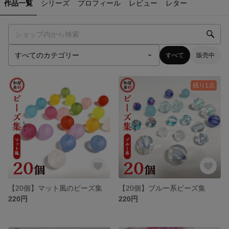
作品一覧
シリーズ
プロフィール
レビュー
レター
すべて
販売中
残り1点
【20個】マット風のビーズ集
【20個】ブルー系ビーズ集
220円
220円