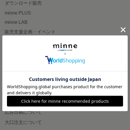
ダウンロード販売
minne PLUS
minne LAB
販売支援企画・イベント
読みもの
minneとものづくりと
minne学習帖
ニュース
minneの本
企業の方へ
広告出稿について
大口注文について