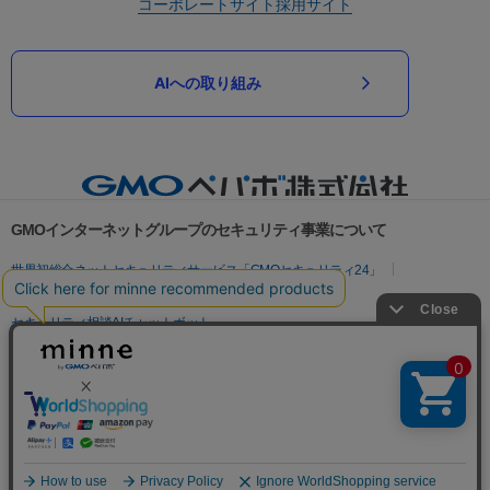
コーポレートサイト
採用サイト
AIへの取り組み
GMOインターネットグループのセキュリティ事業について
世界初総合ネットセキュリティサービス「GMOセキュリティ24」
パスワード漏洩診断
Webサイトリスク診断
セキュリティ相談AIチャットボット
実在証明・盗聴対策
サイバー攻撃対策（GMOサイバーセキュリティ byイエラエ）
サイバー攻撃対策（GMO Flatt Security）
なりすまし対策
セキュリティ事業の軌跡