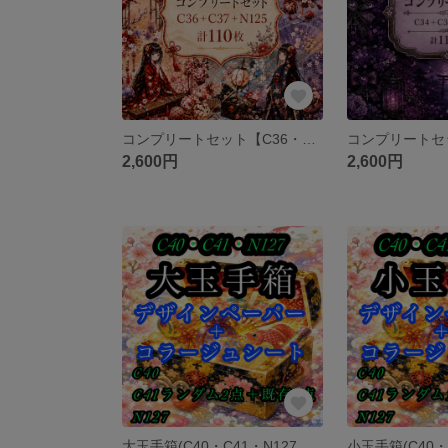
コンプリートセット【C36・C37・N125】next soon和柄オリジナル両面デザインペーパー
2,600円
2,600円
大玉手箱(C40・C41・N127）和柄ペーパー 素材シート 包装紙