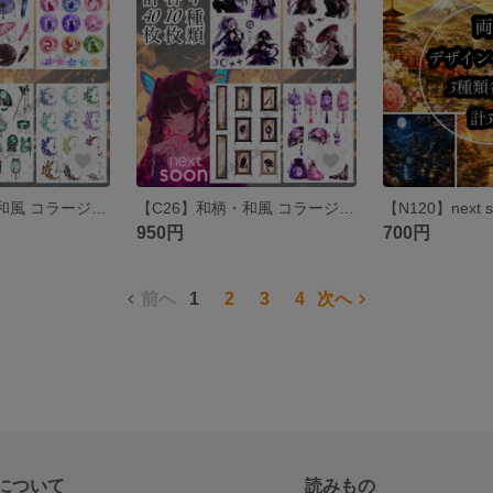
【C27】和柄・和風 コラージュシート 素材シート 包装紙
【C26】和柄・和風 コラージュシート 素材シート 包装紙
950円
700円
前へ
1
2
3
4
次へ
について
読みもの