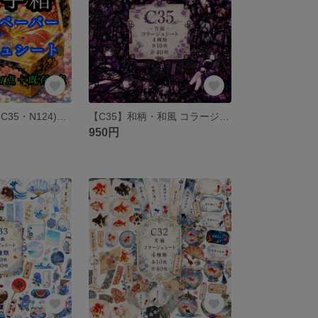
小玉手箱(C34・C35・N124)和柄ペーパー 素材シート 包装紙
【C35】和柄・和風 コラージュシート 素材シート 包装紙
950円