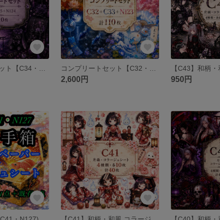
コンプリートセット【C34・C35・N124】next soon和柄オリジナル両面デザインペーパー
コンプリートセット【C32・C33・N123】next soon和柄オリジナル両面デザインペーパー
2,600円
950円
小玉手箱(C40・C41・N127)和柄ペーパー 素材シート 包装紙
【C41】和柄・和風 コラージュシート 素材シート 包装紙