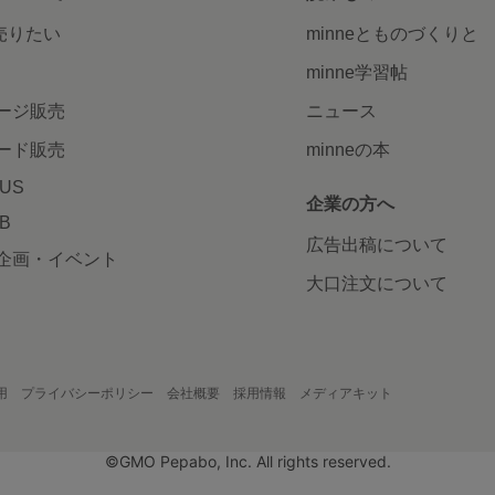
で売りたい
minneとものづくりと
minne学習帖
ージ販売
ニュース
ード販売
minneの本
LUS
企業の方へ
AB
広告出稿について
企画・イベント
大口注文について
用
プライバシーポリシー
会社概要
採用情報
メディアキット
©GMO Pepabo, Inc. All rights reserved.