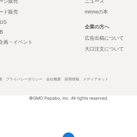
ージ販売
ニュース
ード販売
minneの本
LUS
企業の方へ
AB
広告出稿について
企画・イベント
大口注文について
用
プライバシーポリシー
会社概要
採用情報
メディアキット
©GMO Pepabo, Inc. All rights reserved.