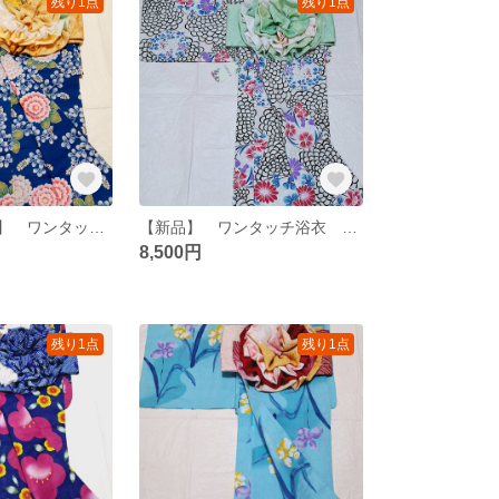
残り1点
残り1点
Mサイズ【新品】 ワンタッチ浴衣 くらわん浴衣 紺地桃色藤色花模様
【新品】 ワンタッチ浴衣 くらわん浴衣 牡丹撫子菊むじな菊模様
8,500円
残り1点
残り1点