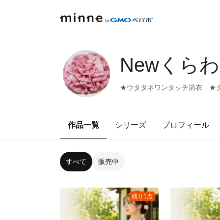
Newくら
★ウタタネワンタッチ浴衣 ★タ
作品一覧
シリーズ
プロフィール
すべて
販売中
残り1点