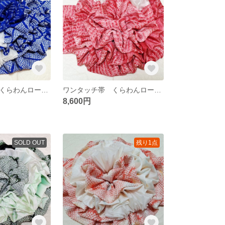
ワンタッチ帯 くらわんローズ 群青鹿子菱文様3 浴衣帯 作り帯 (浴衣別売り)
ワンタッチ帯 くらわんローズ 濃い桃色波文様 浴衣帯 作り帯 (浴衣別売り)
8,600円
SOLD OUT
残り1点