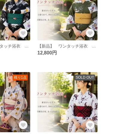
【新品】 ワンタッチ浴衣 くらわん浴衣 utatan(ウタタネ)浴衣 ブラックに松皮菱取と桔梗
【新品】 ワンタッチ浴衣 くらわん浴衣 utatan(ウタタネ)浴衣 グリーンに松皮菱取と桔梗
12,800円
残り1点
SOLD OUT