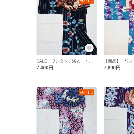
残り1点
SALE ワンタッチ浴衣 くらわん浴衣 紺地竹花文様
7,400円
7,800円
残り1点