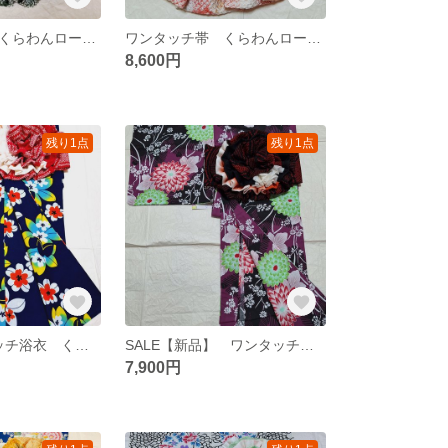
ワンタッチ帯 くらわんローズ 深緑鹿子星文様 浴衣帯 作り帯 (浴衣別売り)
ワンタッチ帯 くらわんローズ 淡桃色灰黄鹿子文様2 浴衣帯 作り帯 (浴衣別売り)
8,600円
残り1点
残り1点
SALE！ワンタッチ浴衣 くらわん浴衣 濃紺カラフル花文様
SALE【新品】 ワンタッチ浴衣 くらわん浴衣 赤紫大輪菊模様
7,900円