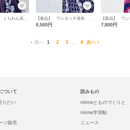
ワンタッチ浴衣 くらわん浴衣 紫水色木蓮模様
【新品】 ワンタッチ浴衣 くらわん浴衣 紫丸花文様
8,500円
7,800円
前へ
1
2
3
8
次へ
...
について
読みもの
で売りたい
minneとものづくりと
minne学習帖
ージ販売
ニュース