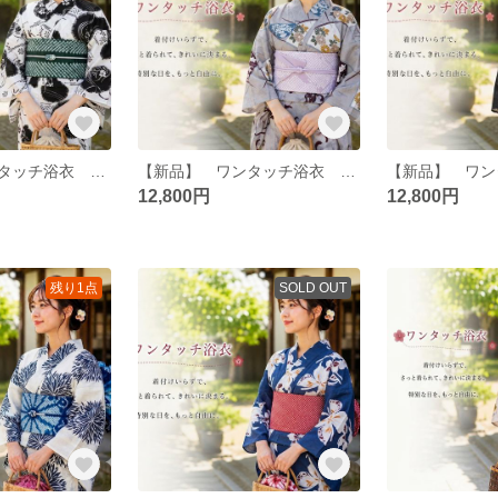
【新品】 ワンタッチ浴衣 くらわん浴衣 utatan(ウタタネ)浴衣 白地に撫子瓢箪
【新品】 ワンタッチ浴衣 くらわん浴衣 utatan(ウタタネ) グレーに露芝紋の古典花
12,800円
12,800円
残り1点
SOLD OUT