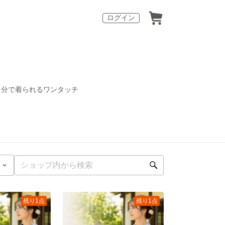
ログイン
１分で着られるワンタッチ
残り1点
残り1点