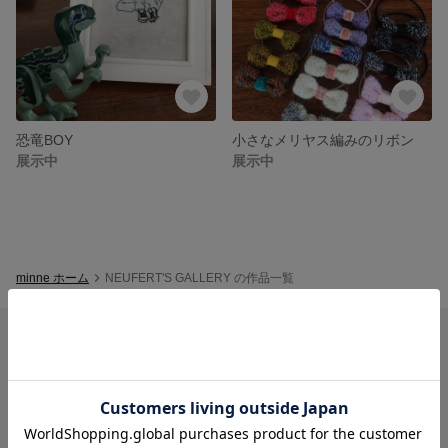
恐竜BOY
小さなメリヤス編みのリボン
展示中
展示中
minne ホーム
NEUFERT'S GALLERY の作品一覧
minneを知る
minneについて
minneで買いたい