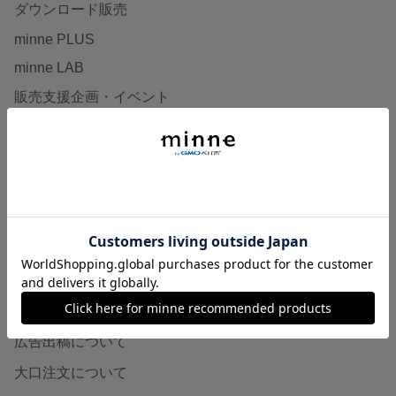
ダウンロード販売
minne PLUS
minne LAB
販売支援企画・イベント
読みもの
minneとものづくりと
minne学習帖
ニュース
minneの本
企業の方へ
広告出稿について
大口注文について