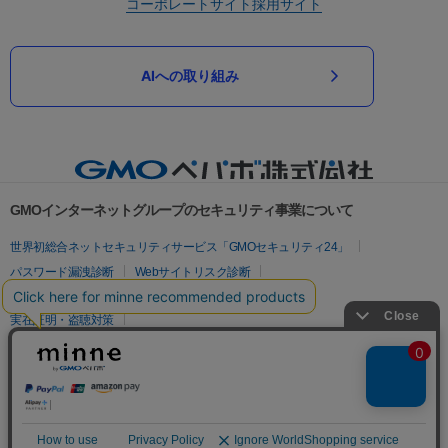
コーポレートサイト
採用サイト
AIへの取り組み
GMOインターネットグループのセキュリティ事業について
世界初総合ネットセキュリティサービス「GMOセキュリティ24」
パスワード漏洩診断
Webサイトリスク診断
セキュリティ相談AIチャットボット
実在証明・盗聴対策
サイバー攻撃対策（GMOサイバーセキュリティ byイエラエ）
サイバー攻撃対策（GMO Flatt Security）
なりすまし対策
セキュリティ事業の軌跡