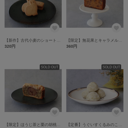
【新作】古代小麦のショートブレッド
【限定】無花果とキャラメル、全粒粉のケイク
320円
360円
SOLD OUT
SOLD OUT
【限定】ほうじ茶と栗の胡桃クランブルタルト
【定番】うぐいすくるみのころころ