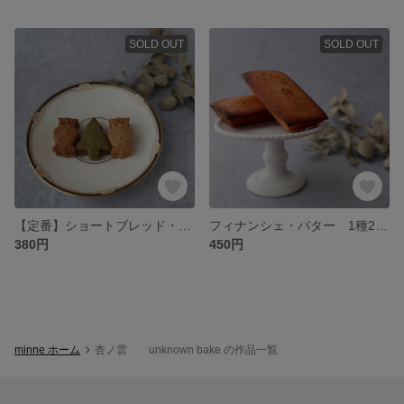
SOLD OUT
SOLD OUT
【定番】ショートブレッド・森の三兄弟(抹茶/黒糖生姜/きなこニッキ) 3種各2個入
フィナンシェ・バター 1種2個入
380円
450円
minne ホーム
杏ノ雲 unknown bake の作品一覧