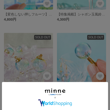
【変色しない押しフルーツ】イニシャルキーホルダー【樹脂粘土】
【特集掲載】シャボン玉風鈴のイヤリング／ピアス【揺れるスワロ】
4,800円
4,300円
SOLD OUT
SOLD OUT
真夏のシャボン玉ピアス／イヤリング（スワロ封入）
シャボン玉リング♡シャカシャカ動くストーン入り【空洞レジン】
4,600円
3,500円
SOLD OUT
SOLD OUT