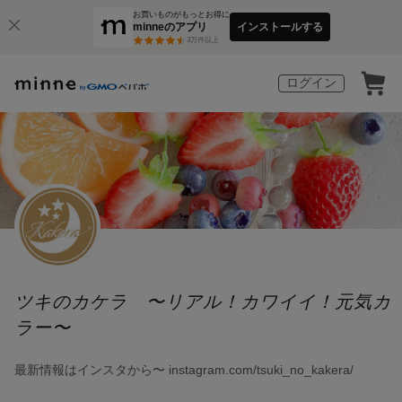
お買いものがもっとお得に
minneのアプリ
インストールする
3
万件以上
ログイン
ツキのカケラ 〜リアル！カワイイ！元気カ
ラー〜
最新情報はインスタから〜 instagram.com/tsuki_no_kakera/