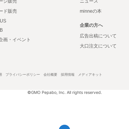
ージ販売
ニュース
ード販売
minneの本
LUS
企業の方へ
AB
広告出稿について
企画・イベント
大口注文について
用
プライバシーポリシー
会社概要
採用情報
メディアキット
©GMO Pepabo, Inc. All rights reserved.