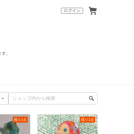
ログイン
ます。
残り1点
残り1点