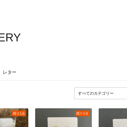
LERY
レター
残り1点
残り1点