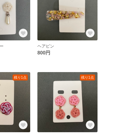
ー
ヘアピン
800円
残り1点
残り1点