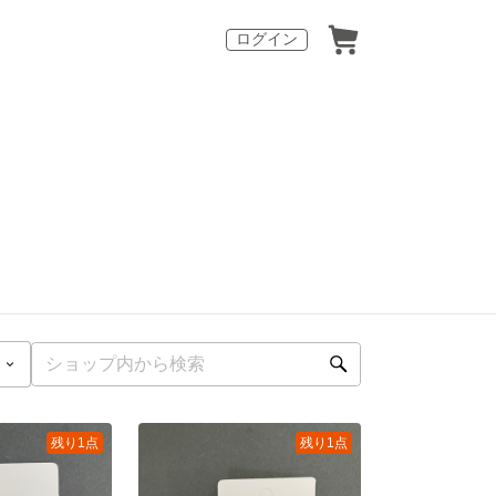
ログイン
残り1点
残り1点