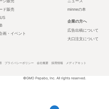
ージ販売
ニュース
ード販売
minneの本
LUS
企業の方へ
AB
広告出稿について
企画・イベント
大口注文について
用
プライバシーポリシー
会社概要
採用情報
メディアキット
©GMO Pepabo, Inc. All rights reserved.