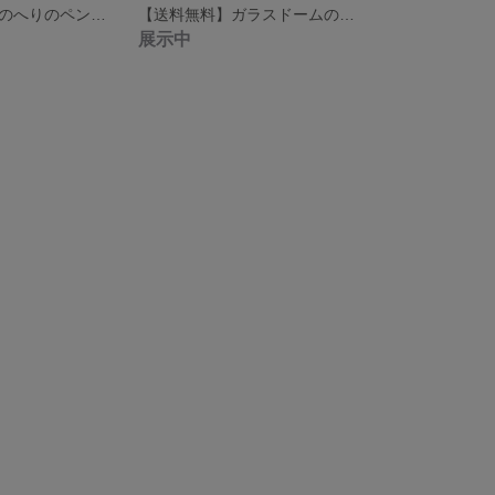
【送料無料】畳のへりのペンケース(ねこ)
【送料無料】ガラスドームのピアス(イヤリングに変更可)
展示中