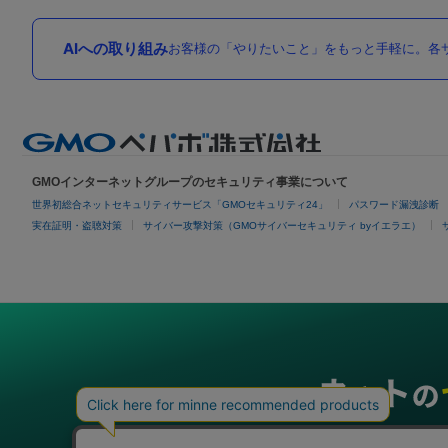
AIへの取り組み
お客様の「やりたいこと」をもっと手軽に。各サ
GMOインターネットグループのセキュリティ事業について
世界初総合ネットセキュリティサービス「GMOセキュリティ24」
パスワード漏洩診断
実在証明・盗聴対策
サイバー攻撃対策（GMOサイバーセキュリティ byイエラエ）