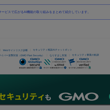
ービスで広がるAI機能の取り組みをまとめて紹介しています。
セキュリティ相談AIチャットボット
Webサイトリスク診断
セキュリティ事業の軌跡
サイバー攻撃対策（GMO Flatt Security）
なりすまし対策