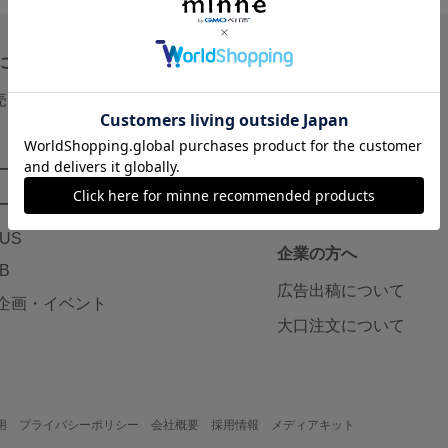
について
読みもの
で売りたい
minneとものづくりと
minne学習帖
ージ販売
ニュース
ード販売
minneの本
LUS
企業の方へ
AB
広告出稿について
企画・イベント
大口注文について
用
プライバシーポリシー
会社概要
採用情報
メディアキット