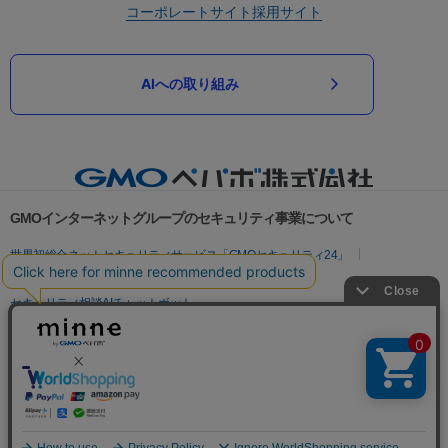
コーポレートサイト
採用サイト
AIへの取り組み
GMOインターネットグループのセキュリティ事業について
世界初総合ネットセキュリティサービス「GMOセキュリティ24」
パスワード漏洩診断
Webサイトリスク診断
セキュリティ相談AIチャットボット
実在証明・盗聴対策
サイバー攻撃対策（GMOサイバーセキュリティ byイエラエ）
サイバー攻撃対策（GMO Flatt Security）
なりすまし対策
セキュリティ事業の軌跡