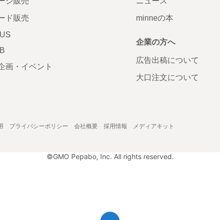
ージ販売
ニュース
ード販売
minneの本
LUS
企業の方へ
AB
広告出稿について
企画・イベント
大口注文について
用
プライバシーポリシー
会社概要
採用情報
メディアキット
©GMO Pepabo, Inc. All rights reserved.