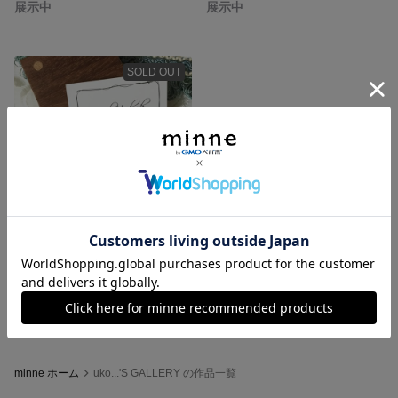
展示中
展示中
SOLD OUT
ボタニカル ピアス
2,200円
minne ホーム
uko...'S GALLERY の作品一覧