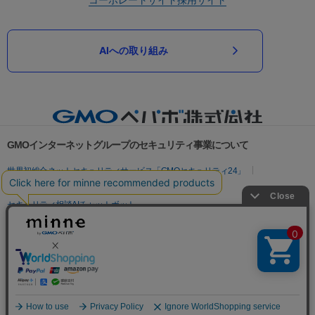
AIへの取り組み
GMOインターネットグループのセキュリティ事業について
世界初総合ネットセキュリティサービス「GMOセキュリティ24」
パスワード漏洩診断
Webサイトリスク診断
セキュリティ相談AIチャットボット
実在証明・盗聴対策
サイバー攻撃対策（GMOサイバーセキュリティ byイエラエ）
サイバー攻撃対策（GMO Flatt Security）
なりすまし対策
セキュリティ事業の軌跡