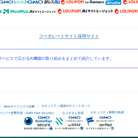
コーポレートサイト
採用サイト
ービスで広がるAI機能の取り組みをまとめて紹介しています。
セキュリティ相談AIチャットボット
Webサイトリスク診断
セキュリティ事業の軌跡
サイバー攻撃対策（GMO Flatt Security）
なりすまし対策