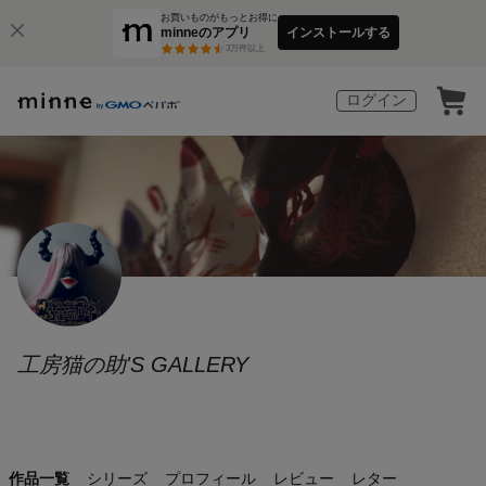
お買いものがもっとお得に
minneのアプリ
インストールする
3
万件以上
ログイン
工房猫の助'S GALLERY
作品一覧
シリーズ
プロフィール
レビュー
レター