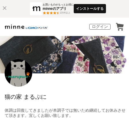
お買いものがもっとお得に
minneのアプリ
インストールする
3
万件以上
ログイン
猫の家 まるぷに
体調は回復してきましたが本調子では無いため継続してお休みさせ
て頂きます。宜しくお願い致します。