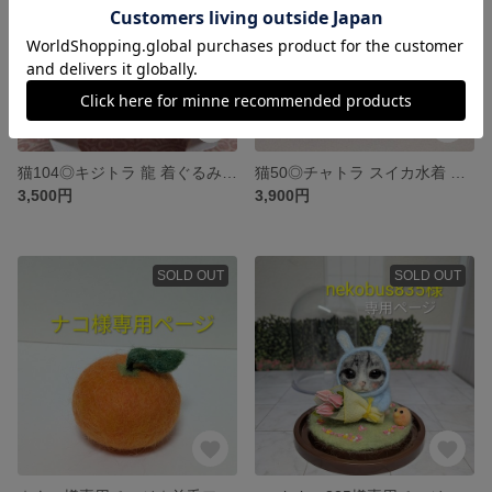
猫104◎キジトラ 龍 着ぐるみ 羊毛フェルト ネコ 辰 梅の花 ガラスドーム 置物 飾り 猫好き
猫50◎チャトラ スイカ水着 羊毛フェルト ネコ 夏猫 壁飾り デブ猫 でぶねこ 置物 壁掛け 茶トラ
3,500円
3,900円
SOLD OUT
SOLD OUT