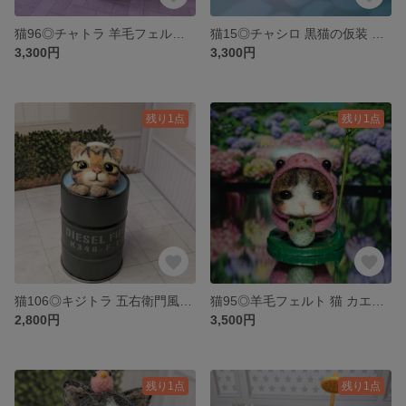
猫96◎チャトラ 羊毛フェルト猫 ハロウィン 魔女帽子 バケツ ネコ インテリア 飾り 置物 茶トラ
猫15◎チャシロ 黒猫の仮装 羊毛フェルト ミニバケツ ネコ ハロウィン 猫雑貨 インテリア 飾り 置物 茶白
3,300円
3,300円
残り1点
残り1点
猫106◎キジトラ 五右衛門風呂 羊毛フェルト ネコ 緑 ドラム缶 お風呂 猫雑貨 猫好き 置物
猫95◎羊毛フェルト 猫 カエル 着ぐるみ デブ猫 こげ茶×白 ハチワレ 猫雑貨 置物 飾り 蛙
2,800円
3,500円
残り1点
残り1点