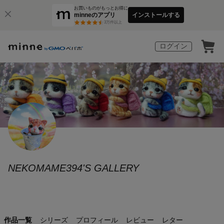
お買いものがもっとお得に
minneのアプリ
インストールする
3
万件以上
ログイン
NEKOMAME394'S GALLERY
作品一覧
シリーズ
プロフィール
レビュー
レター