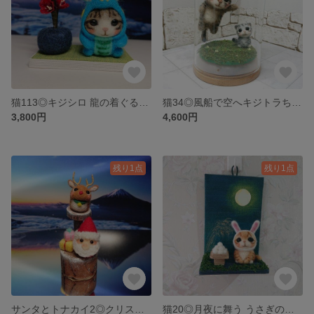
猫113◎キジシロ 龍の着ぐるみ 羊毛フェルト ネコ 梅の花 干支 置物 猫好き 飾り
猫34◎風船で空へキジトラちゃん♪羊毛フェルト ネコ サバトラ子ねこ ガラス容器 猫雑貨
3,800円
4,600円
残り1点
残り1点
サンタとトナカイ2◎クリスマス 飾り 羊毛フェルト 切り株 置物
猫20◎月夜に舞う うさぎの被り物をしたチャトラ猫 羊毛フェルト ネコ 壁飾り 壁掛け 猫好き 置物