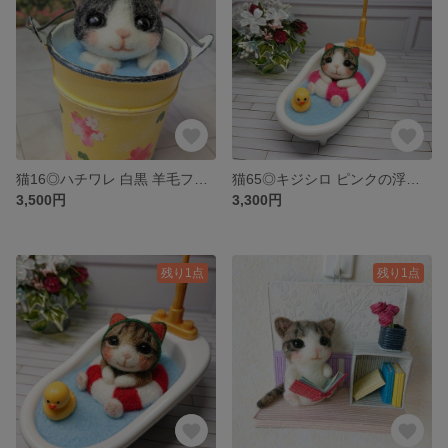
猫16◎ハチワレ 白黒 羊毛フェルト ネコ 水遊び バケツ猫 置物 飾り 猫雑貨
猫65◎キジシロ ピンクの浮き輪でプカプカ 羊毛フェルト ネコ お風呂 バスタブ 置物 猫雑貨 飾り
3,500円
3,300円
残り1点
残り1点