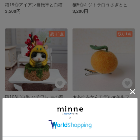
猫19◎アイアン自転車と白猫兄弟◎羊毛フェルト ネコ◎お花に紛れた白ネコ 猫雑貨 インテリア雑貨
猫5◎キジトラ白うさぎとヒヨコ イースター 羊毛フェルト ネコ 置物 飾り 猫雑貨
3,500円
3,200円
残り1点
残り1点
猫103◎白黒 ハチワレ 辰の着ぐるみ 羊毛フェルト 龍 ネコ 梅の花 置物 飾り 猫雑貨
★あゆみかんモデル★羊毛フェルト ミカン 髪飾り コサージュピン クリップ みかん オレンジ
3,500円
1,500円
残り1点
残り1点