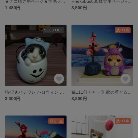
★ナコ様専用ページ★羊毛フェルト 小さなミカン 置物
⭐️nekobus835様専用ページ⭐️ウサギ着ぐるみ猫 羊毛フェルト ドーム 置物
1,480円
3,500円
SOLD OUT
残り1点
猫47★ハチワレ ハロウィン 羊毛フェルト 白黒 ネコ おばけ仮装 オバケバケツ置物 飾り
猫111◎チャトラ 龍の着ぐるみ 羊毛フェルト ネコ 梅の花 干支 置物 飾り 猫好き 猫雑貨
3,300円
3,800円
残り1点
残り1点