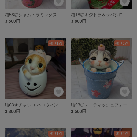
猫58◎シャムトラミックス レトロバケツ猫 羊毛フェルト 水遊び ネコ 猫好き ネコあ置物 飾り
猫18◎キジトラ＆サバシロ 羊毛フェルト ネコ クリスマス ブーツ サンタブーツ 飾り 置物
3,500円
3,800円
残り1点
残り1点
猫63★チャシロ ハロウィン 羊毛フェルト ネコ おばけ仮装 オバケバケツ置物 飾り
猫93◎スコティッシュフォールド 羊毛フェルト ネコ グレージュ バケツ 置物 飾り 猫雑貨
3,300円
3,500円
残り1点
残り1点