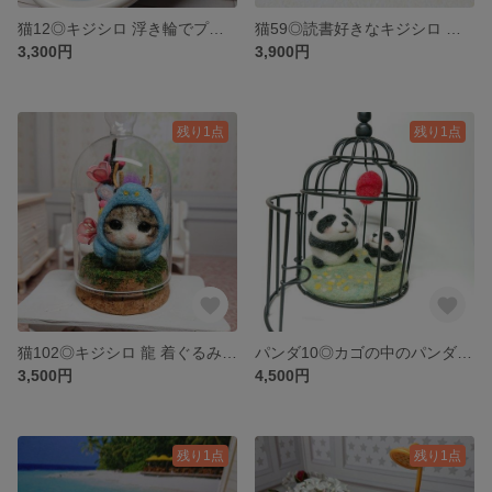
猫12◎キジシロ 浮き輪でプカプカ 羊毛フェルト ネコ スイカ帽子 お風呂 バスタブ 置物 飾り 猫好き
猫59◎読書好きなキジシロ 羊毛フェルト ネコ 壁掛け 置物 2way 猫好き 猫雑貨
3,300円
3,900円
残り1点
残り1点
猫102◎キジシロ 龍 着ぐるみ 羊毛フェルト ネコ ガラスドーム 梅の花 辰 置物 飾り
パンダ10◎カゴの中のパンダの親子◎羊毛フェルト 赤い風船とぽっちゃりパンダ
3,500円
4,500円
残り1点
残り1点