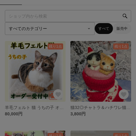
すべて
販売中
残り1点
残り1点
羊毛フェルト 猫 うちの子 オーダー 受付中★リアル猫 全身タイプ ペットロス 置物 三毛猫 キジシロ
猫32◎チャトラ＆ハチワレ猫 クリスマス 羊毛フェルト ネコ サンタブーツ 置物 飾り
80,000円
3,800円
残り1点
残り1点