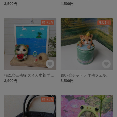
3,500円
4,500円
残り1点
残り1点
猫21◎三毛猫 スイカ水着 羊毛フェルト ネコ 壁飾り でぶねこ デブ猫 夏猫 置物 壁掛け
猫87◎チャトラ 羊毛フェルト猫 メルヘン 水遊び 猫雑貨 猫好き 茶トラ 置物 飾り
3,900円
3,500円
残り1点