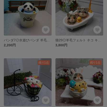
パンダ7◎水遊びパンダ 羊毛フェルト ぱんだ◎バケツ 置物 飾り
猫29◎羊毛フェルト ネコ キジトラ親子 バスタイム お風呂猫 置物 飾り
2,200円
3,800円
残り1点
残り1点