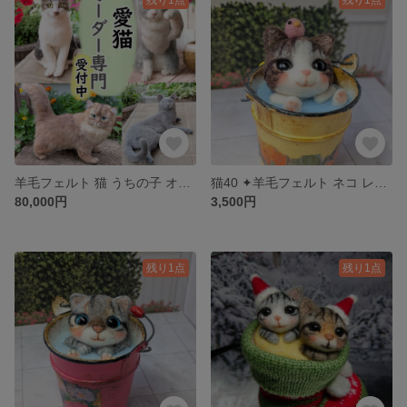
羊毛フェルト 猫 うちの子 オーダー 受付中★リアル猫 全身タイプ ペットロス 置物 キジシロ ロシアンブルー
猫40 ✦羊毛フェルト ネコ レトロバケツ 水遊び こげ茶×白 ハチワレ 猫雑貨 置物 飾り
80,000円
3,500円
残り1点
残り1点