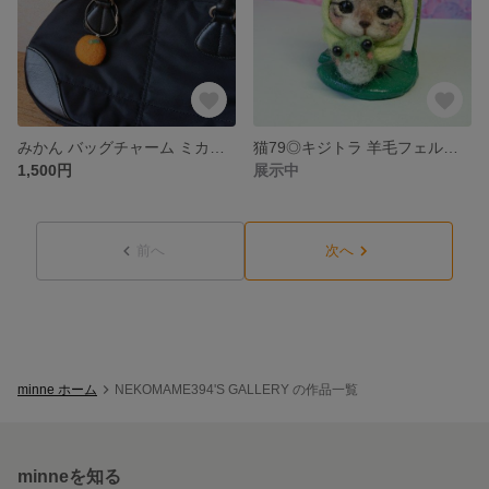
みかん バッグチャーム ミカン ペンダントトップ 羊毛フェルト オレンジ 蜜柑
猫79◎キジトラ 羊毛フェルト猫 カエル 着ぐるみ ネコ 葉っぱの台座付き 梅雨 蛙 置物 飾り
1,500円
展示中
前へ
次へ
minne ホーム
NEKOMAME394'S GALLERY の作品一覧
minneを知る