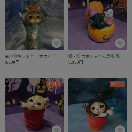
猫97◎キジトラ トナカイ 羊毛フェルト ネコ クリスマス レトロバケツ 置物 猫好き ミニバケツ 猫雑貨 飾り
猫67◎カボチャから黒猫 魔女仮装 羊毛フェルト ネコ ハロウィン 置物 飾り 猫雑貨
3,500円
3,900円
残り1点
残り1点