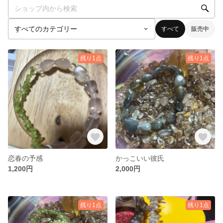
すべて
販売中
残り1点
残り1点
恋春の予感
かっこいい彼氏
1,200円
2,000円
残り1点
残り1点