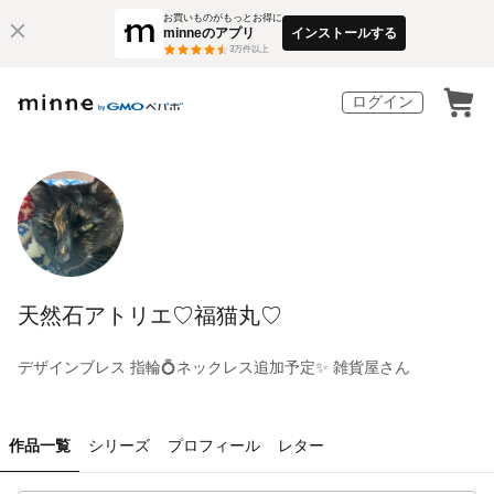
お買いものがもっとお得に
minneのアプリ
インストールする
3
万件以上
ログイン
天然石アトリエ♡福猫丸♡
デザインブレス 指輪💍ネックレス追加予定✨ 雑貨屋さん
作品一覧
シリーズ
プロフィール
レター