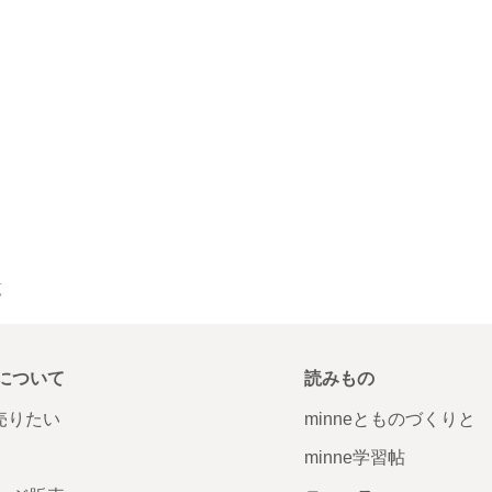
覧
について
読みもの
で売りたい
minneとものづくりと
minne学習帖