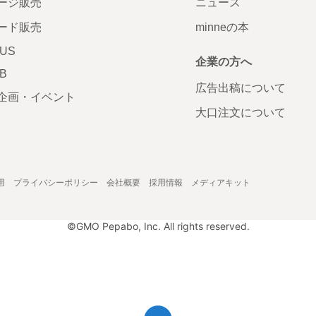
ージ販売
ニュース
ード販売
minneの本
LUS
企業の方へ
AB
広告出稿について
企画・イベント
大口注文について
用
プライバシーポリシー
会社概要
採用情報
メディアキット
©GMO Pepabo, Inc. All rights reserved.