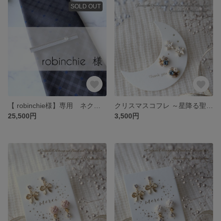
SOLD OUT
【 robinchie様】専用 ネクタイピン×10点
クリスマスコフレ ～星降る聖夜 *Starlit Night*～／ピアス２点セット／イヤリング変更可／水引／無料Xmasボックス入
25,500円
3,500円