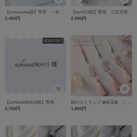
【morisouka様】専用 ～水引～ひし形イヤリング［寿ぎ］
【oyc023様】専用 三日月型ミニブローチ［星花］
2,400円
2,900円
SOLD OUT
【aohina090415様】専用 サザンクロス 冬のおくりもの～blue～［フックタイプ変更］
桜のストラップ ✿桜花✿ ／ 水引 叶結び 桜彫り水晶 天然石 タッセル
4,700円
1,800円