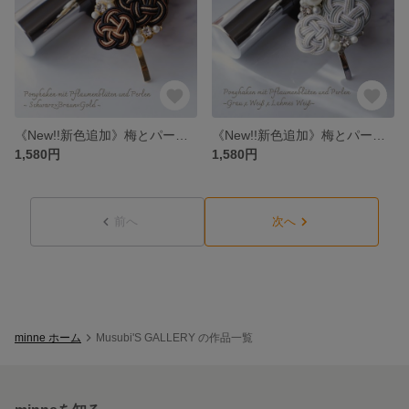
《New!!新色追加》梅とパールのポニーフック~Black×Brown~＊全１１種＊水引
《New!!新色追加》梅とパールのポニーフック~Gray×white~＊全１１種＊水引
1,580円
1,580円
前へ
次へ
minne ホーム
Musubi'S GALLERY の作品一覧