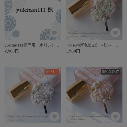
yukitan111様専用 水引シンプルブローチ 有料ラッピング・紙袋付き
《New!!新色追加》～桜～ 梅とパールのポニーフック~葉桜~＊全１１種＊水引
2,500円
1,580円
残り1点
SOLD OUT