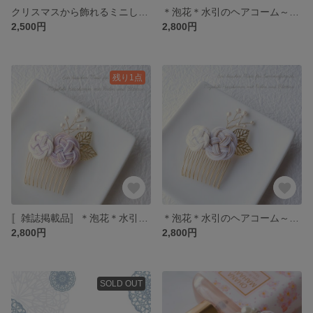
クリスマスから飾れるミニしめ縄飾り【ホワイト】＊全２種＊正月飾り
＊泡花＊水引のヘアコーム～Pale Blue～《全３種》
2,500円
2,800円
残り1点
〚雑誌掲載品〛＊泡花＊水引のヘアコーム～Pink～《全３種》
＊泡花＊水引のヘアコーム～white～《全３種》
2,800円
2,800円
SOLD OUT