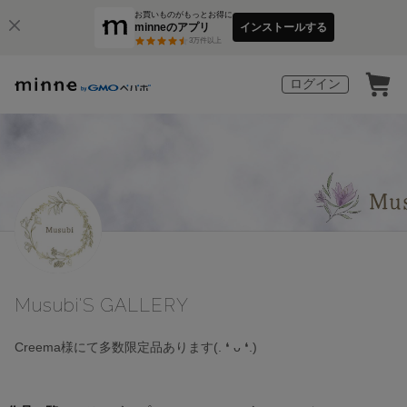
お買いものがもっとお得に
minneのアプリ
インストールする
3
万件以上
ログイン
Musubi'S GALLERY
Creema様にて多数限定品あります(⁠.⁠ ⁠❛⁠ ⁠ᴗ⁠ ⁠❛⁠.⁠)