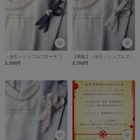
～水引～シンプルブローチ［mini］＊紺×灰色＊／フォーマル／箱入り／卒業／入学／ハレの日
【再販】～水引～シンプルブローチ［mini］＊白×薄紫＊／フォーマル／箱入り／卒業／入学／ハレの日
2,700円
2,700円