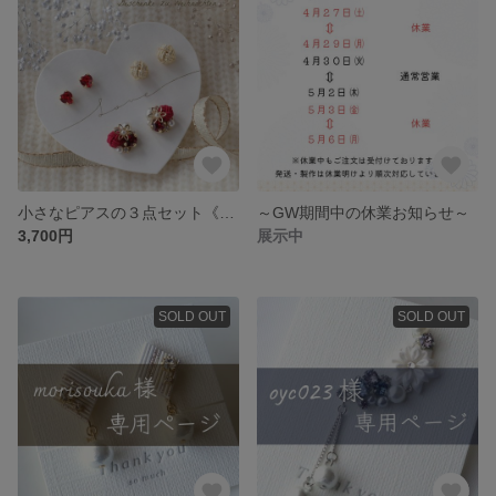
小さなピアスの３点セット《*Red fruits*》／イヤリング変更可／ハート クリスマス 水引／無料Xmasボックス入
～GW期間中の休業お知らせ～
3,700円
展示中
SOLD OUT
SOLD OUT