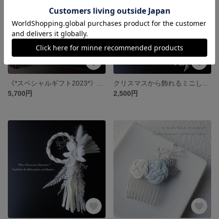
《*スペシャルギフト2023*》つまみ細工×ビーズボールのネックレス・ピアスのセット～Pink～全２種／イヤリング変更可
クリスマスから飾れるミニしめ縄飾り【ブルーグレー】＊全２種＊正月飾り
5,700円
2,500円