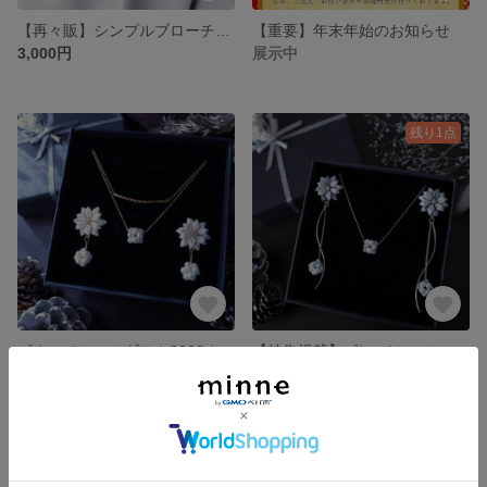
【再々販】シンプルブローチ～水引～＊桜色／フォーマル／卒業／入学／ハレの日
【重要】年末年始のお知らせ
3,000円
展示中
残り1点
《☆スペシャルギフト2023☆》つまみ細工×ビーズボールのピアスと二重ネックレスのセット～White～／イヤリング変更可
【特集掲載】《*スペシャルギフト2023*》つまみ細工×ビーズボールのネックレス・ピアスのセット～Gray～全２種／イヤリング変更可
5,700円
5,700円
残り1点