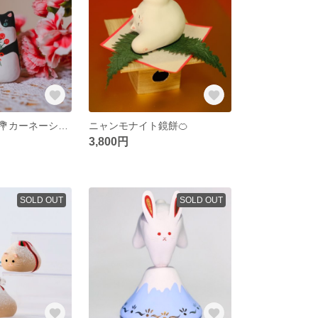
母の日にゃんこ💐カーネーション💐
ニャンモナイト鏡餅🍊
3,800円
SOLD OUT
SOLD OUT