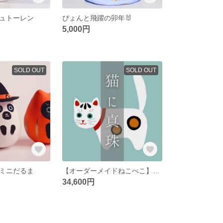
ュトーレン
ぴょんと飛躍の卯年🐰
5,000円
SOLD OUT
SOLD OUT
のミニだるま
【オーダーメイドねこべこ】ご入金用ページ
34,600円