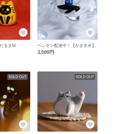
だるま🐯
ペンギン配達中！【かき氷🍧】
3,500円
SOLD OUT
SOLD OUT