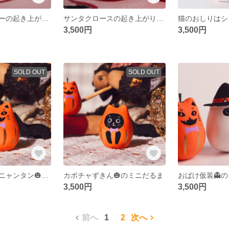
クリスマスツリーの起き上がりこぼし
サンタクロースの起き上がりこぼし
猫のおしりはシ
3,500円
3,500円
SOLD OUT
SOLD OUT
ジャック・オ・ニャンタン🎃のミニだるま
カボチャずきん🎃のミニだるま
おばけ仮装👻
3,500円
3,500円
前へ
1
2
次へ