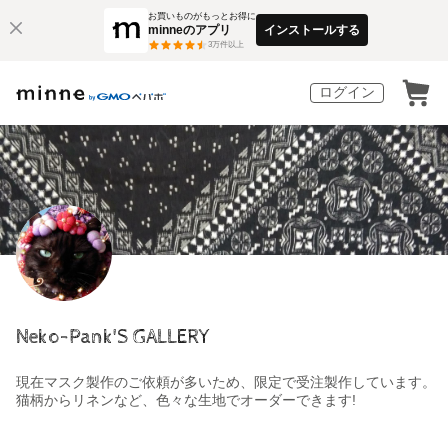
お買いものがもっとお得に
minneのアプリ
インストールする
3
万件以上
ログイン
Neko-Pank'S GALLERY
現在マスク製作のご依頼が多いため、限定で受注製作しています。
猫柄からリネンなど、色々な生地でオーダーできます!