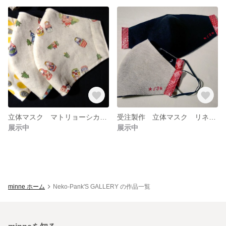
立体マスク マトリョーシカ柄 2色あり
受注製作 立体マスク リネン/バンダナ柄
展示中
展示中
minne ホーム
Neko-Pank'S GALLERY の作品一覧