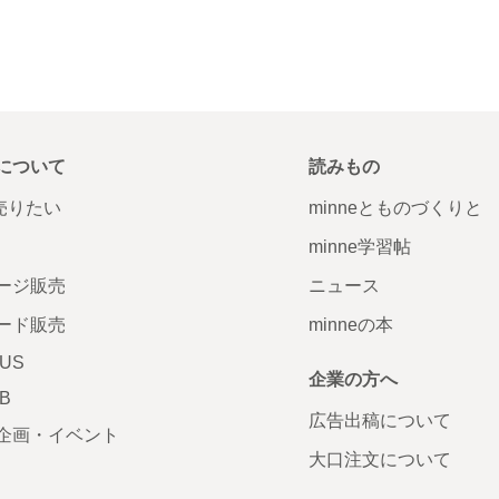
について
読みもの
で売りたい
minneとものづくりと
minne学習帖
ージ販売
ニュース
ード販売
minneの本
LUS
企業の方へ
AB
広告出稿について
企画・イベント
大口注文について