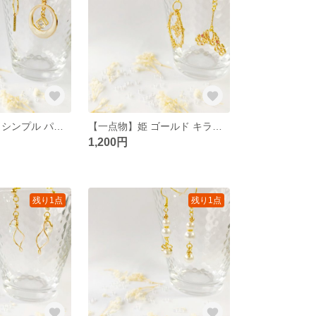
【一点物】大人 シンプル パール ホワイト ピアス
【一点物】姫 ゴールド キラキラ ピアス
1,200円
残り1点
残り1点