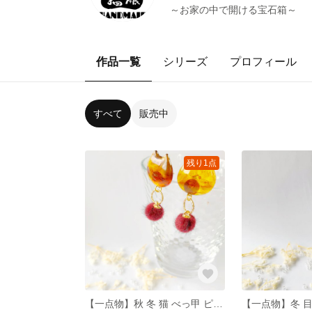
～お家の中で開ける宝石箱～
作品一覧
シリーズ
プロフィール
すべて
販売中
残り1点
【一点物】秋 冬 猫 べっ甲 ピアス