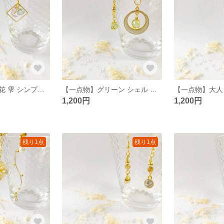
【一点物】紫陽花 雫 シンプル ピアス
【一点物】グリーン シェル 大人 シンプル ピアス/イヤリング
1,200円
1,200円
残り1点
残り1点