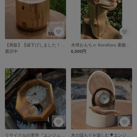
【再販】【値下げしました！】ヒノキ丸太を使って作った ペットテーブル ペットフードボウル⑱ 虫食い跡あり？ ガラスボウル付き ＊ペット食卓＊
木球おもちゃ KoroKoro 素敵な音色を奏でます 動画あり 木のおもちゃ
展示中
6,500円
リサイクルの美学『エンジュの振り子掛け時計』
木の温もりを楽しむ🌳エンジュの切り株置時計