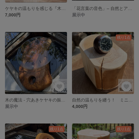
ケヤキの温もりを感じる『木球振り子の置時計』
「花言葉の音色」– 自然とアートが織り成す振り子時計
7,000円
展示中
残り1点
木の魔法 - 穴あきケヤキの振り子掛け時計
自然の温もりを纏う！ ミニ木球時計セット
展示中
4,000円
残り1点
残り1点