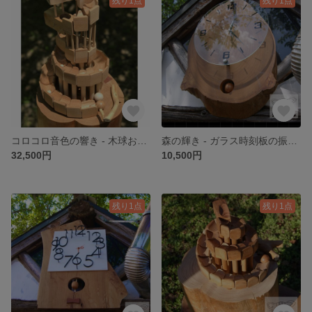
残り1点
残り1点
コロコロ音色の響き - 木球おもちゃ KoroKoro 動画あり
森の輝き - ガラス時刻板の振り子掛け時計
32,500円
10,500円
残り1点
残り1点