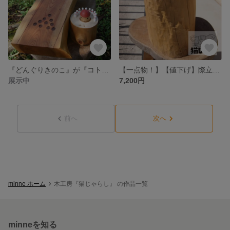
『どんぐりきのこ』が『コトッコトッ』と可愛く動きます！ Koto Koto（コトコト）ボウリング 動画をぜひご覧ください！ 木のおもちゃ
【一点物！】【値下げ】際立つ存在感！ ヒノキ丸太台 無垢材 飾り台 花台 サイドテーブル チギリ１個入り！
展示中
7,200円
前へ
次へ
minne ホーム
木工房『猫じゃらし』 の作品一覧
minneを知る