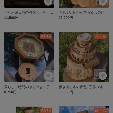
『不思議な時の舞踏会 - 耳付きケヤキの振り子時計』
心地よい音が奏でる癒しのひととき『KoroKoro（コロコロ） 木球おもちゃ』 動画をぜひご覧ください！
11,500円
25,000円
残り1点
残り1点
愛らしい時間のきらめき - 子猫の振り子時計
響き渡る木の音色- 手作り木球おもちゃ『KoroKoro（コロコロ）』 動画をぜひご覧ください！
8,750円
30,000円
残り1点
残り1点