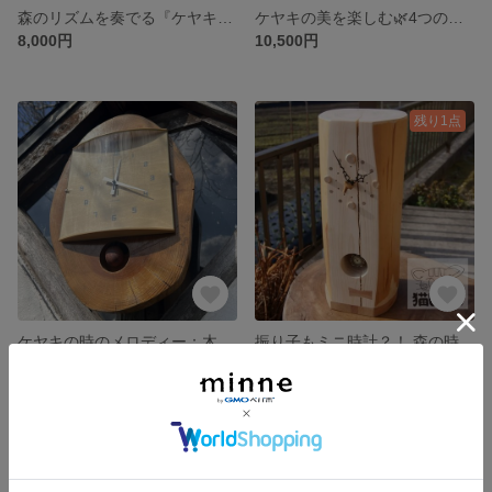
森のリズムを奏でる『ケヤキの振り子掛け時計』
ケヤキの美を楽しむ🌿4つのミニ木球時計付き置時計
8,000円
10,500円
残り1点
ケヤキの時のメロディー：木球振り子掛け時計
振り子もミニ時計？！ 森の時間を刻むヒノキの振り子時計
展示中
8,500円
残り1点