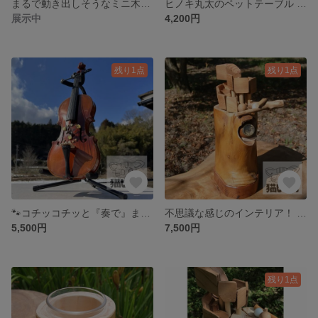
まるで動き出しそうなミニ木球時計セット①
ヒノキ丸太のペットテーブル ペットフードボウル 高さ約12㎝ ガラスボウル付き ＊ペット食卓＊
展示中
4,200円
残り1点
残り1点
🐾コチッコチッと『奏で』ます！ ハンドメイド バイオリン時計 その4 子猫バージョン！ 🎻
不思議な感じのインテリア！ 木球おもちゃミニ KoroKoro （コロコロ）② 素敵な音色を奏でます ミニ木球時計付き！ 動画あり！ 木のおもちゃ 知育玩具
5,500円
7,500円
残り1点