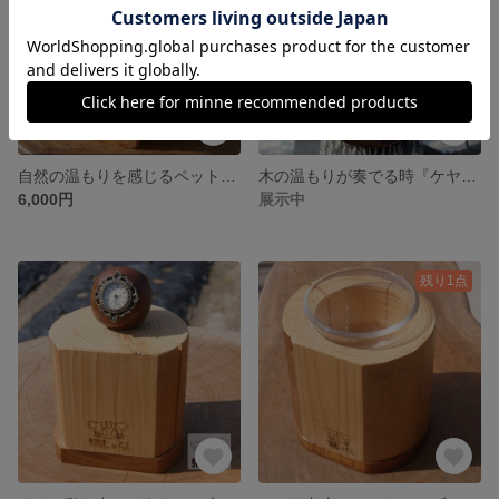
自然の温もりを感じるペットの食卓『ヒノキ丸太ペットテーブル』⑧
木の温もりが奏でる時『ケヤキの振り子時計』
6,000円
展示中
残り1点