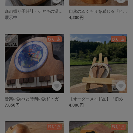
森の振り子時計 - ケヤキの温もりとカラフルな時の調べ
自然のぬくもりを感じる『ヒノキとケヤキのフォトスタンド』ミニ時計付き
展示中
4,200円
残り1点
残り1点
音楽の調べと時間の調和：ガラス製時刻盤のピアノ置時計
【オーダーメイド品】『初めての一歩 - 赤ちゃんの足形メモリアル飾り』
7,850円
4,000円
残り1点
残り1点