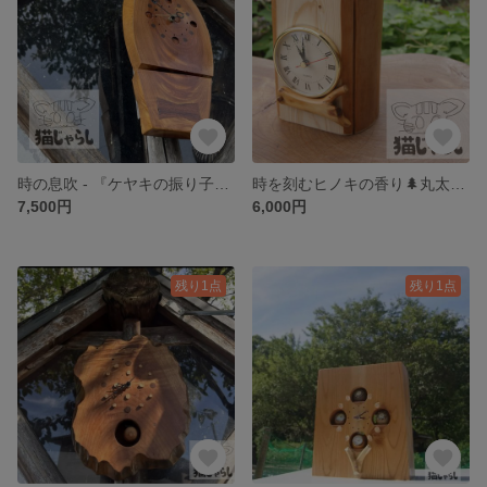
時の息吹 - 『ケヤキの振り子掛け時計』
時を刻むヒノキの香り🌲丸太のナチュラル置き時計
7,500円
6,000円
残り1点
残り1点