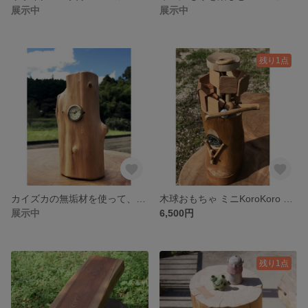
展示中
展示中
残り1点
カイズカの無垢材を使って、置時計を作りました！ その③
木球おもちゃ ミニKoroKoro （コロコロ）③ ミニ時計付き 素敵な音色を奏でます 木のおもちゃ
展示中
6,500円
残り1点