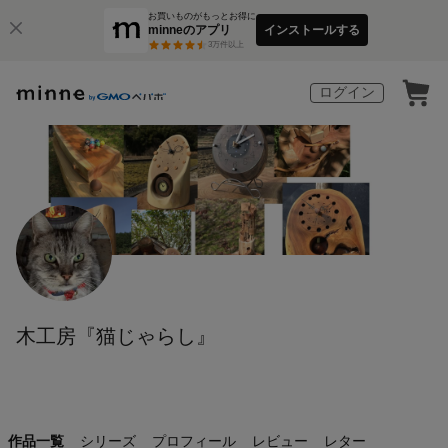
お買いものがもっとお得に
minneのアプリ
インストールする
3
万件以上
ログイン
木工房『猫じゃらし』
作品一覧
シリーズ
プロフィール
レビュー
レター