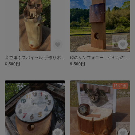
音で遊ぶスパイラル 手作り木球おもちゃ『KoroKoro（コロコロ）』 素敵な音色を奏でます
時のシンフォニー - ケヤキの振り子掛け時計
6,500円
9,500円
残り1点