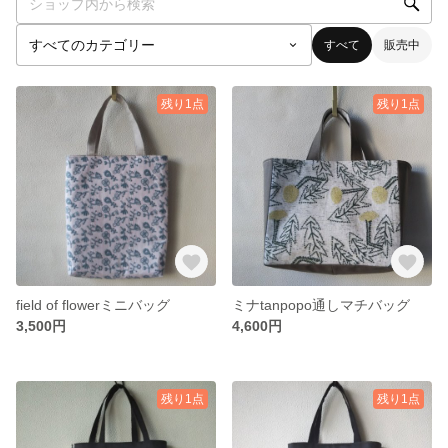
すべて
販売中
残り1点
残り1点
field of flowerミニバッグ
ミナtanpopo通しマチバッグ
3,500円
4,600円
残り1点
残り1点